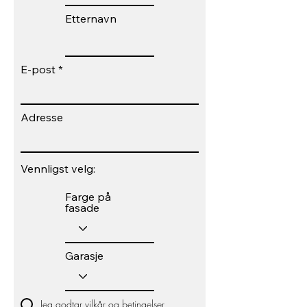
Etternavn
E-post
Adresse
Vennligst velg:
Farge på
fasade
Garasje
Jeg godtar vilkår og betingelser